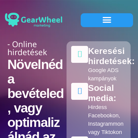
Weboldal létrehozása
Social Media kezelés
Online Hirdetések
Grafikai munkák
- Online
Keresési
hirdetések
hirdetések:
Növelnéd
Google ADS
a
kampányok
Social
bevételed
media:
, vagy
Hirdess
Facebookon,
optimaliz
Instagrammon
vagy Tiktokon
álnád az