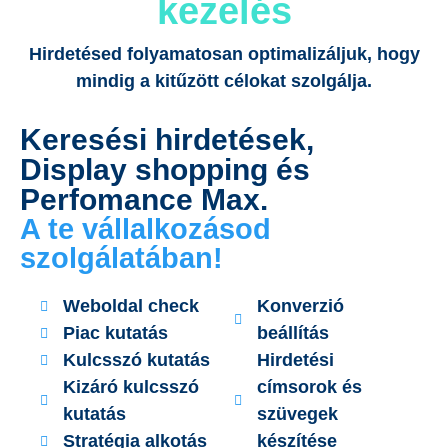
kezelés
Hirdetésed folyamatosan optimalizáljuk, hogy
mindig a kitűzött célokat szolgálja.
Keresési hirdetések,
Display shopping és
Perfomance Max.
A te vállalkozásod
szolgálatában!
Weboldal check
Konverzió
Piac kutatás
beállítás
Kulcsszó kutatás
Hirdetési
Kizáró kulcsszó
címsorok és
kutatás
szüvegek
Stratégia alkotás
készítése