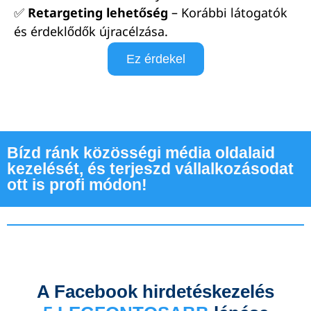
✅
Retargeting lehetőség
– Korábbi látogatók
és érdeklődők újracélzása.
Ez érdekel
Bízd ránk közösségi média oldalaid
kezelését, és terjeszd vállalkozásodat
ott is profi módon!
A Facebook hirdetéskezelés