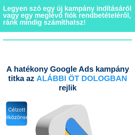
Legyen szó egy új kampány indításáról
vagy egy meglévő fiók rendbetételéről,
ránk mindig számíthatsz!
A hatékony Google Ads kampány
titka az
ALÁBBI ÖT DOLOGBAN
rejlik
Célzott
célközönség