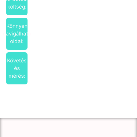
költség:
Könnyen
navigálható
oldal:
Követés
és
mérés: