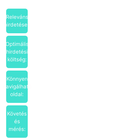
Releváns
hirdetések
Optimális
hirdetési
költség:
Könnyen
navigálható
oldal:
Követés
és
mérés: